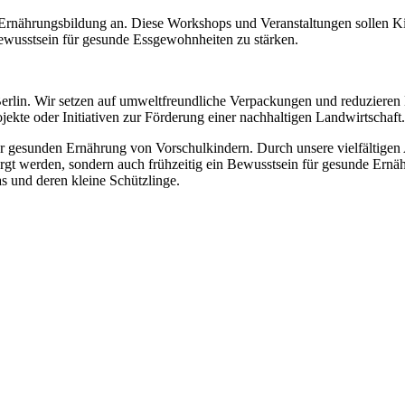
 Ernährungsbildung an. Diese Workshops und Veranstaltungen sollen Kin
ewusstsein für gesunde Essgewohnheiten zu stärken.
 in Berlin. Wir setzen auf umweltfreundliche Verpackungen und reduzier
ojekte oder Initiativen zur Förderung einer nachhaltigen Landwirtschaft.
g zur gesunden Ernährung von Vorschulkindern. Durch unsere vielfältig
sorgt werden, sondern auch frühzeitig ein Bewusstsein für gesunde Ernäh
as und deren kleine Schützlinge.
Registrierung Mittagessen
Registrierung Schulessen
Regstrierung Schulessen
Bestellung Mittagessen
Bestellung Schulessen
Bestellung Schulessen