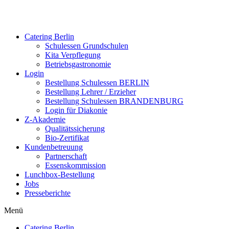
Catering Berlin
Schulessen Grundschulen
Kita Verpflegung
Betriebsgastronomie
Login
Bestellung Schulessen BERLIN
Bestellung Lehrer / Erzieher
Bestellung Schulessen BRANDENBURG
Login für Diakonie
Z-Akademie
Qualitätssicherung
Bio-Zertifikat
Kundenbetreuung
Partnerschaft
Essenskommission
Lunchbox-Bestellung
Jobs
Presseberichte
Menü
Catering Berlin